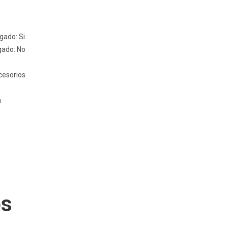
gado: Si
gado: No
cesorios
a
os