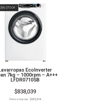
SIN STOCK
Lavarropas EcoInverter
ean 7kg – 1000rpm – A+++
LFDR0710SB
$
838,039
Precio s/imp nac.:
$
692,594