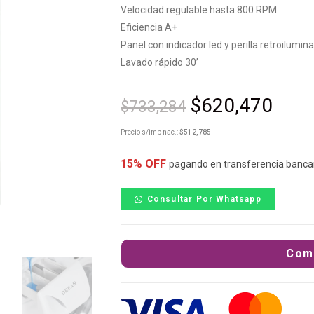
Velocidad regulable hasta 800 RPM
Eficiencia A+
Panel con indicador led y perilla retroilumin
Lavado rápido 30’
$
620,470
$
733,284
Precio s/imp nac.:
$
512,785
15% OFF
pagando en transferencia banca
Consultar Por Whatsapp
Com