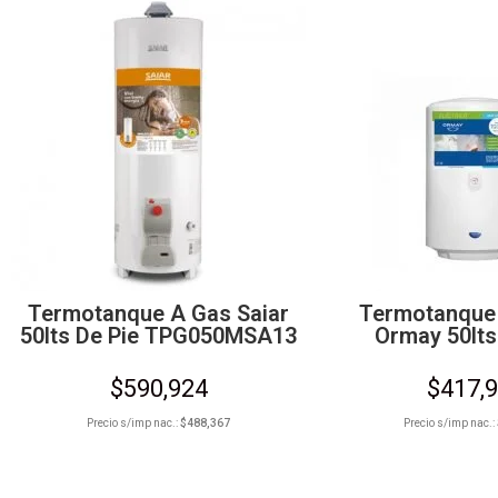
Termotanque A Gas Saiar
Termotanque 
50lts De Pie TPG050MSA13
Ormay 50lts
$
590,924
$
417,
Precio s/imp nac.:
$
488,367
Precio s/imp nac.: