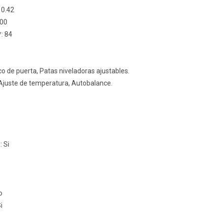
 0.42
400
: 84
o de puerta, Patas niveladoras ajustables.
Ajuste de temperatura, Autobalance.
 Si
o
i