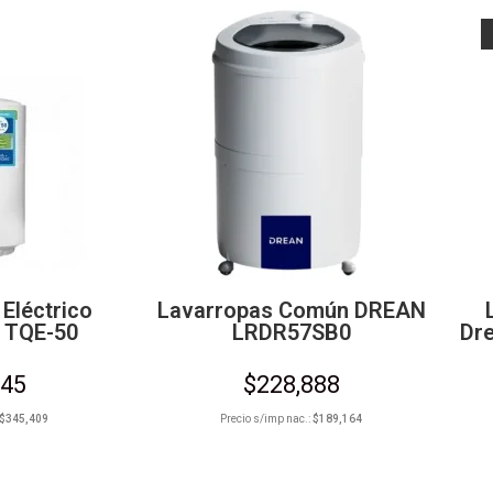
Eléctrico
Lavarropas Común DREAN
 TQE-50
LRDR57SB0
Dr
945
$
228,888
$
345,409
Precio s/imp nac.:
$
189,164