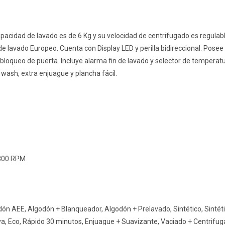
pacidad de lavado es de 6 Kg y su velocidad de centrifugado es regulab
de lavado Europeo. Cuenta con Display LED y perilla bidireccional. Pose
bloqueo de puerta. Incluye alarma fin de lavado y selector de temperat
wash, extra enjuague y plancha fácil.
 800 RPM
ón AEE, Algodón + Blanqueador, Algodón + Prelavado, Sintético, Sintét
a, Eco, Rápido 30 minutos, Enjuague + Suavizante, Vaciado + Centrifug