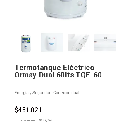
Termotanque Eléctrico
Ormay Dual 60lts TQE-60
Energía y Seguridad. Conexión dual.
$
451,021
Precio s/imp nac.:
$
372,745