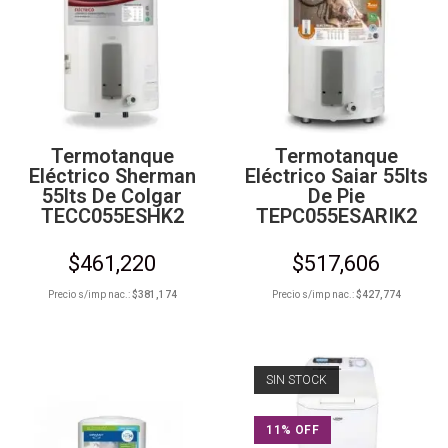
Termotanque
Termotanque
Eléctrico Sherman
Eléctrico Saiar 55lts
55lts De Colgar
De Pie
TECC055ESHK2
TEPC055ESARIK2
$
461,220
$
517,606
Precio s/imp nac.:
$
381,174
Precio s/imp nac.:
$
427,774
SIN STOCK
11% OFF