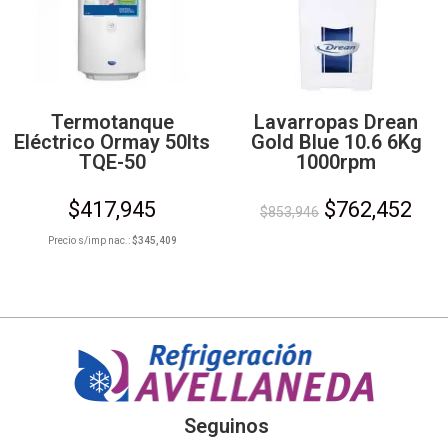
Termotanque
Lavarropas Drean
Eléctrico Ormay 50lts
Gold Blue 10.6 6Kg
TQE-50
1000rpm
$
417,945
$
762,452
$
853,946
Precio s/imp nac.:
$
345,409
Seguinos