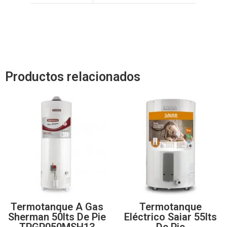
Productos relacionados
Termotanque A Gas
Termotanque
Sherman 50lts De Pie
Eléctrico Saiar 55lts
TPGP050MSH13
De Pie