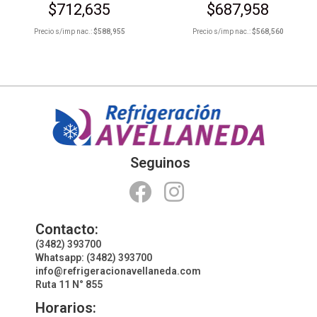
$
712,635
$
687,958
Precio s/imp nac.:
$
588,955
Precio s/imp nac.:
$
568,560
Seguinos
Contacto:
(3482) 393700
Whatsapp: (3482) 393700
info@refrigeracionavellaneda.com
Ruta 11 N° 855
Horarios: