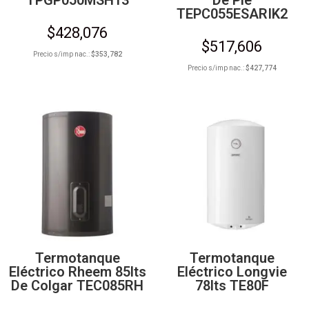
TEPC055ESARIK2
$
428,076
$
517,606
Precio s/imp nac.:
$
353,782
Precio s/imp nac.:
$
427,774
Termotanque
Termotanque
Eléctrico Rheem 85lts
Eléctrico Longvie
De Colgar TEC085RH
78lts TE80F