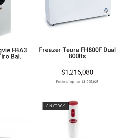
Freezer Teora FH800F Dual
gvie EBA3
800lts
iro Bal.
$
1,216,080
Precio s/imp nac.:
$
1,005,025
SIN STOCK