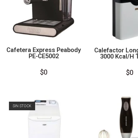
Cafetera Express Peabody
Calefactor Lon
PE-CE5002
3000 Kcal/h T
$
0
$
0
SIN STOCK