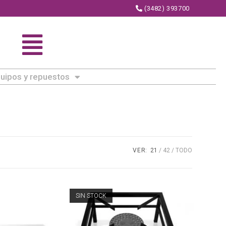
(3482) 393700
uipos y repuestos
VER:
21
42
TODO
SIN STOCK