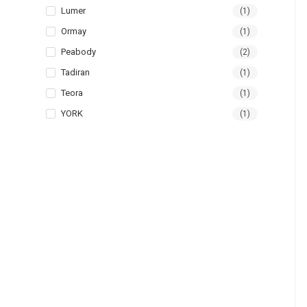
Lumer
(1)
Ormay
(1)
Peabody
(2)
Tadiran
(1)
Teora
(1)
YORK
(1)