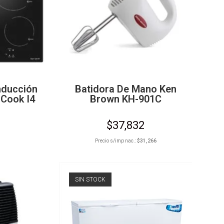
nducción
Batidora De Mano Ken
Cook I4
Brown KH-901C
$
37,832
Precio s/imp nac.:
$
31,266
SIN STOCK