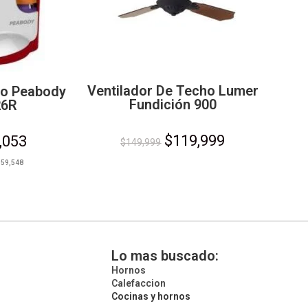
Ventilador De Techo Lumer
ico Peabody
Fundición 900
26R
$
119,999
,053
$
149,999
$
59,548
Lo mas buscado:
Hornos
Calefaccion
Cocinas y hornos