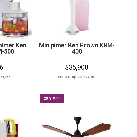
pimer Ken
Minipimer Ken Brown KBM-
M-500
400
26
$
35,900
$
64,236
Precio s/imp nac.:
$
29,669
20% OFF