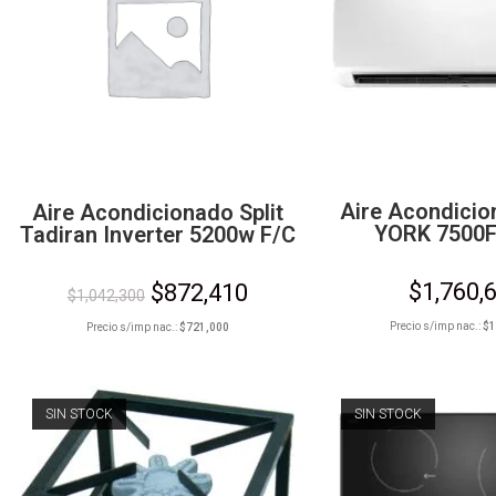
Aire Acondicio
Aire Acondicionado Split
YORK 7500F
Tadiran Inverter 5200w F/C
$
1,760,
$
872,410
$
1,042,300
Precio s/imp nac.:
$
1
Precio s/imp nac.:
$
721,000
SIN STOCK
SIN STOCK