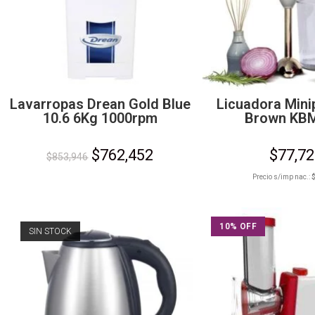
Lavarropas Drean Gold Blue
Licuadora Mini
10.6 6Kg 1000rpm
Brown KB
$
762,452
$
77,7
$
853,946
Precio s/imp nac.:
10% OFF
SIN STOCK