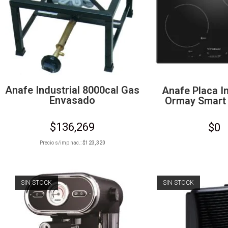
Anafe Industrial 8000cal Gas
Anafe Placa I
Envasado
Ormay Smart 
$
136,269
$
0
Precio s/imp nac.:
$
123,320
SIN STOCK
SIN STOCK