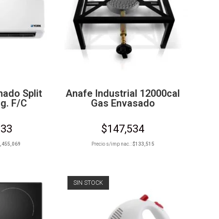
nado Split
Anafe Industrial 12000cal
g. F/C
Gas Envasado
633
$
147,534
,455,069
Precio s/imp nac.:
$
133,515
SIN STOCK