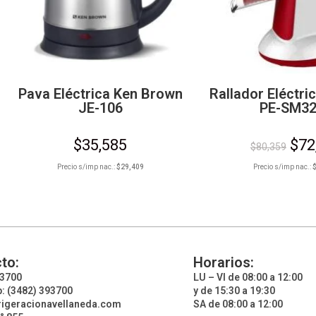
Pava Eléctrica Ken Brown
Rallador Eléctr
JE-106
PE-SM3
$
35,585
$
72
$
80,359
Precio s/imp nac.:
$
29,409
Precio s/imp nac.:
to:
Horarios:
93700
LU – VI de 08:00 a 12:00
: (3482) 393700
y de 15:30 a 19:30
rigeracionavellaneda.com
SA de 08:00 a 12:00