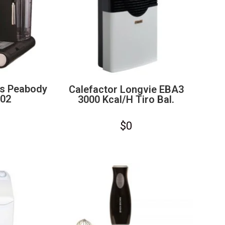
ss Peabody
Calefactor Longvie EBA3
002
3000 Kcal/h Tiro Bal.
$
0