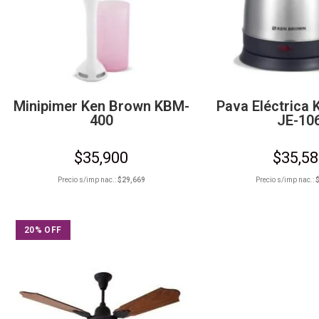
Minipimer Ken Brown KBM-
Pava Eléctrica
400
JE-10
$
35,900
$
35,5
Precio s/imp nac.:
$
29,669
Precio s/imp nac.:
20% OFF