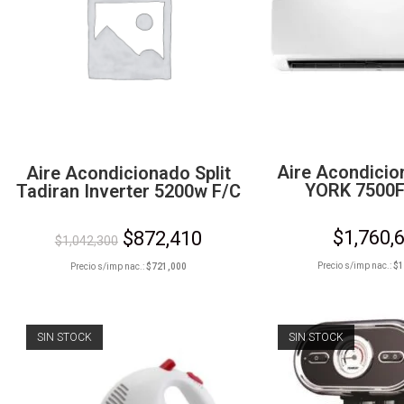
Aire Acondicio
Aire Acondicionado Split
YORK 7500F
Tadiran Inverter 5200w F/C
$
1,760,
$
872,410
$
1,042,300
Precio s/imp nac.:
$
1
Precio s/imp nac.:
$
721,000
SIN STOCK
SIN STOCK