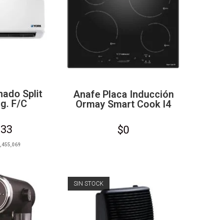
nado Split
Anafe Placa Inducción
g. F/C
Ormay Smart Cook I4
633
$
0
,455,069
SIN STOCK