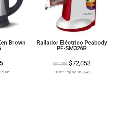
 Ken Brown
Rallador Eléctrico Peabody
6
PE-SM326R
85
$
72,053
$
80,359
$
29,409
Precio s/imp nac.:
$
59,548