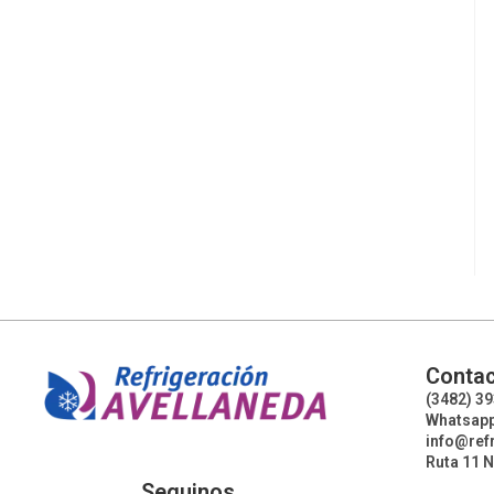
Contac
(3482) 3
Whatsapp
info@ref
Ruta 11 N
Seguinos