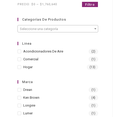
PRECIO:
$0
—
$1,760,640
Filtro
Categorías De Productos
Seleccione una categoría
Linea
Acondicionadores De Aire
(2)
Comercial
(1)
Hogar
(13)
Marca
Drean
(1)
Ken Brown
(4)
Longvie
(1)
Lumer
(1)