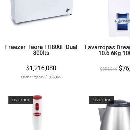
Freezer Teora FH800F Dual
Lavarropas Drea
800lts
10.6 6Kg 1
$
1,216,080
$
76
$
853,946
Precio s/imp nac.:
$
1,005,025
SIN STOCK
SIN STOCK