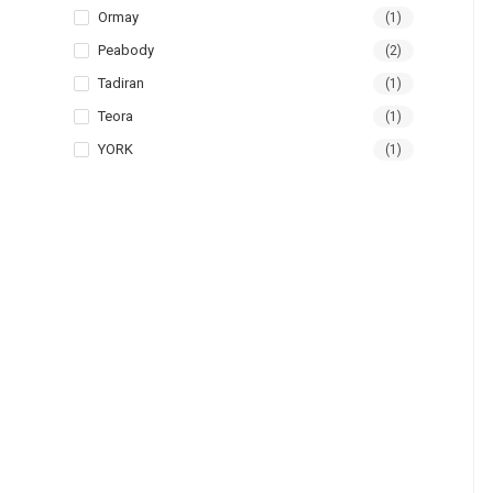
Ormay
(1)
Peabody
(2)
Tadiran
(1)
Teora
(1)
YORK
(1)