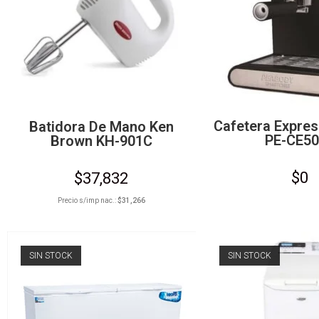
Cafetera Expre
Batidora De Mano Ken
PE-CE5
Brown KH-901C
$
0
$
37,832
Precio s/imp nac.:
$
31,266
SIN STOCK
SIN STOCK