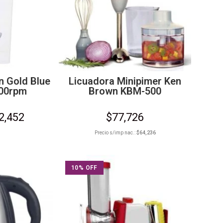
n Gold Blue
Licuadora Minipimer Ken
000rpm
Brown KBM-500
2,452
$
77,726
Precio s/imp nac.:
$
64,236
10% OFF