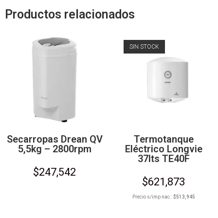
Productos relacionados
SIN STOCK
Secarropas Drean QV
Termotanque
5,5kg – 2800rpm
Eléctrico Longvie
37lts TE40F
$
247,542
$
621,873
Precio s/imp nac.:
$
513,945