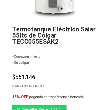
Termotanque Eléctrico Saiar
55lts de Colgar
TECC055ESAK2
-Conexión inferior
-De colgar
$
561,146
Precio s/imp nac.:
$
463,757
15% OFF
pagando en transferencia bancaria
Consultar Por Whatsapp