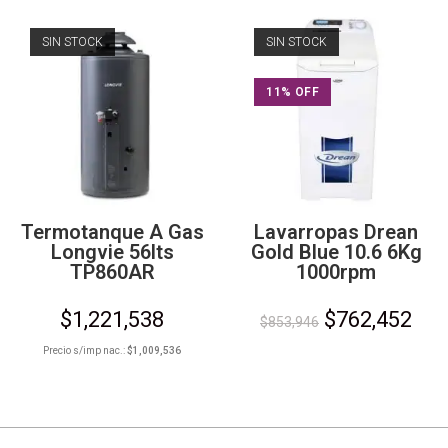
SIN STOCK
SIN STOCK
11% OFF
Termotanque A Gas
Lavarropas Drean
Longvie 56lts
Gold Blue 10.6 6Kg
TP860AR
1000rpm
$
1,221,538
$
762,452
$
853,946
Precio s/imp nac.:
$
1,009,536